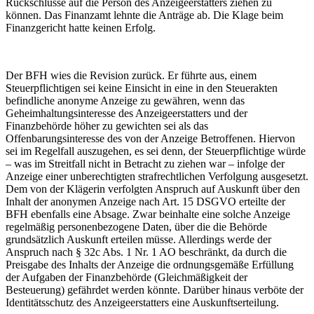
Rückschlüsse auf die Person des Anzeigeerstatters ziehen zu
können. Das Finanzamt lehnte die Anträge ab. Die Klage beim
Finanzgericht hatte keinen Erfolg.
Der BFH wies die Revision zurück. Er führte aus, einem
Steuerpflichtigen sei keine Einsicht in eine in den Steuerakten
befindliche anonyme Anzeige zu gewähren, wenn das
Geheimhaltungsinteresse des Anzeigeerstatters und der
Finanzbehörde höher zu gewichten sei als das
Offenbarungsinteresse des von der Anzeige Betroffenen. Hiervon
sei im Regelfall auszugehen, es sei denn, der Steuerpflichtige würde
– was im Streitfall nicht in Betracht zu ziehen war – infolge der
Anzeige einer unberechtigten strafrechtlichen Verfolgung ausgesetzt.
Dem von der Klägerin verfolgten Anspruch auf Auskunft über den
Inhalt der anonymen Anzeige nach Art. 15 DSGVO erteilte der
BFH ebenfalls eine Absage. Zwar beinhalte eine solche Anzeige
regelmäßig personenbezogene Daten, über die die Behörde
grundsätzlich Auskunft erteilen müsse. Allerdings werde der
Anspruch nach § 32c Abs. 1 Nr. 1 AO beschränkt, da durch die
Preisgabe des Inhalts der Anzeige die ordnungsgemäße Erfüllung
der Aufgaben der Finanzbehörde (Gleichmäßigkeit der
Besteuerung) gefährdet werden könnte. Darüber hinaus verböte der
Identitätsschutz des Anzeigeerstatters eine Auskunftserteilung.