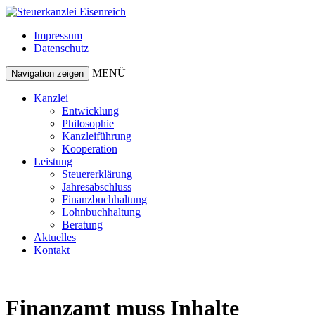
Skip
to
Impressum
content
Datenschutz
MENÜ
Navigation zeigen
Kanzlei
Entwicklung
Philosophie
Kanzleiführung
Kooperation
Leistung
Steuererklärung
Jahresabschluss
Finanzbuchhaltung
Lohnbuchhaltung
Beratung
Aktuelles
Kontakt
Finanzamt muss Inhalte